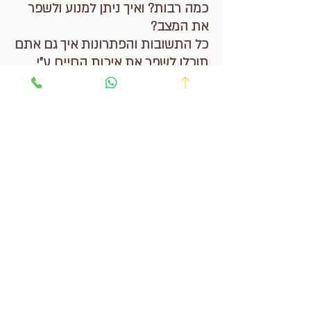
כמה רבות? ואיך ניתן למנוע ולשפר
את המצב?
כל התשובות והפתרונות איך גם אתם
תוכלו לשפר את איכות החיים ע"י
אוויר פנים נקי ללא רעלים מיותרים.
כאן
ליצירת קשר וקביעת פגישת ייעוץ ממוקדת במיוחד עבורכם,
ניתן לפנות דרך המייל
או דרך הווצאפ פה למטה או לחייג -
052-4243922
ולהשאיר לי
הודעה.