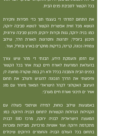
בכל הקשור לסביבת פנים הבית.
את התחום למדתי די בעצמי תוך כדי חפירות וחקירת
הנושא מכל זווית אפשרית הקשור לנושא סביבה ירוקה,
כמו: בניה ירוקה, גגות וקירות ירוקים, תיכנון סביבה עירונית,
תיכנון ביופילי, יתרונות וחסרונות תאורת הלד, שילוב
צמחיה נכונה, קרינה, בדיקות מחקרים בארץ ובחו"ל, ועוד.
עם הזמן והעמקת הידע, הבנתי די מהר שיש צורך
בהעלאת המודעות לאורח חיים קצת אחר בכל הקשור
בפנים הבית והמבנה בכלל ולא רק במה שקורה מחוצה לו,
וחיפשתי את הדרך הנכונה להנגיש ולשלב את תחום
העיצוב האקולוגי לקהל הישראלי המאוד מיוחד עם מזג
אוויר ים תיכוני ואורח חיים מערבי.
באמצעות שילוב כוחות, למידה ושיתופי פעולה עם
הקהילות הגדולות הקשורות לתחום הבניה הירוקה כמו:
המועצה הישראלית לבניה ירוקה, מרכז SID לבניה
מתקדמת וירוקה ועוד אושיות מרכזיות, מובילות ומוכרות
בתחום בכל העולם הבניה והחומרים הירוקים שיכולים