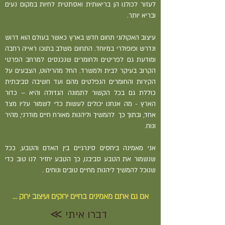
לעזור לכולנו הן בריאותית ואסתטית לחיות במקום נעים
ובריא יותר.
עיצוב האקולוגי תחום חדש בארץ כאשר בעולם הוא דרוש
ונדרש ופופולרי במיוחד. התחום משלב בתוכו ראייה רחבה
ומודעת גם לפריטים ולחומרים שנכנסים למרחב הפרטי
הקרוב בעיקר לבית ולמשרד. החל מהריהוט, הצבעים על
הקירות והחומרים הנפלטים מהם ועד חשיבה סביבתית
כוללת גם בכל הקשור לתמונה הגדולה והיא – כדור
הארץ - מה אנחנו יכולים לעשות כדי לשמור עליו מצד
אחד, ובתוך כך להמשיך וליהנות מאורח חיים מודרני, מהיר
ונוח.
אני מאמינה ביחסים סינרגיים בין האדם והטבע, ככל
שנשמור את הטבע סביבנו, כך הטבע יחזיר לנו טוב כדי
שנוכל להמשיך ליהנות מחיים טובים ונוחים .
אם גם אתם מאמינים בחיים ירוקים ועיצוב ירוק ...
≪ דברו איתי