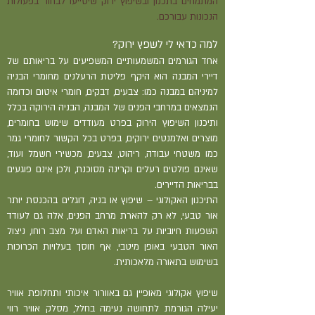
המתמחים בתכנון ובשיפוץ ירוק שיסייעו לבחור בפעולות
הנכונות עבורכם.
למה כדאי לי לשפץ ירוק?
אחד הגורמים המשמעותיים המשפיעים על בריאותם של
דיירי המבנה הוא היקף פליטת הרעלנים מחומרי הבניה
למיניהם במבנה כמו: צבעים, דבקים, חומרי איטום וכדומה
הנמצאים במרחבי הפנים של המבנה, הבניה הירוקה בכלל
ותיכנון השיפוץ הירוק בפרט מעודדים שימוש בחומרים,
מוצרים ואלמנטים ירוקים, בפרט בכל הקשור לחומרי גמר
כמו משטחי עבודה, ריהוט, צבעים, מכשירי חשמל ועוד,
שאינם פולטים רעלים וקרינה מסוכנת, ולכן אינם פוגעים
בבריאות הדיירים.
התיכנון האקולוגי – שיפוץ או בניה, דוגלים בהכנסת יותר
אור טבעי, לא רק להארת מרחב הפנים, אלה גם לעודד
השפעות חיוביות על בריאות האדם ועל מצב רוחו, ניצול
האור הטבעי באופן מיטבי, אף חוסך בעלויות הכרוכות
בשימוש בתאורה מלאכותית.
שיפוץ אקולוגי מאופיין גם באוורור איכותי ותחלופת אוויר
יעילה הגורמת לתחושה נעימה בחלל, מסלק אוויר רווי