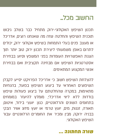
החשוב מכל...
תכנון השיפוץ האקולוגי-ירוק מתחיל כבר בשלב גיבוש
תוכנית השיפוץ והחלטה שזה מה שאנחנו רוצים, אדריכל
או מעצב פנים בעלי התמחות בשיפוץ אקולוגי ירוק, יכולים
לתרום באופן משמעותי ליצירת תכנון ירוק טוב יותר תוך
הצגת האפשרויות העומדות בפני המשפץ וסיוע בבחירת
אסטרטגיות השיפוץ אם מבחינה תקציבית ואם בבחירת
אנשי המקצוע המתאימים.
להצלחת השיפוץ חשוב כי אדריכל הפרויקט יסייע לקבלן
השיפוצים האחראי על ביצוע השיפוץ בפועל, בהנחיות
מתאימות,
במקרה שהחלטתם על ביצוע פעולות שיפוץ
בודדות ללא ליווי אדריכלי, מומלץ להיעזר במומחים
בתחומים השונים והרלוונטיים, כגון: יועצי בידוד, איטום,
תאורה, זגגות, מים, יועץ טרמי או יועץ מיזוג אוויר הבקי
בבניה ירוקה, מבין ומכיר את החומרים הרלוונטיים עבור
השיפוץ האקולוגי.
שורה תחתונה ...