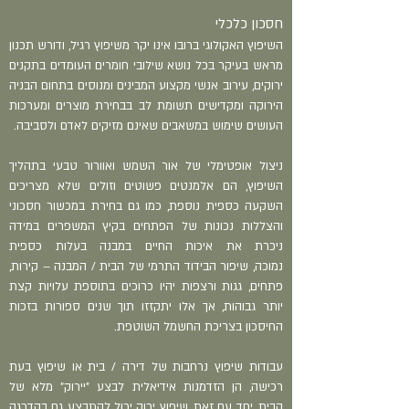
חסכון כלכלי
השיפוץ האקולוגי ברובו אינו יקר משיפוץ רגיל, ודורש תכנון
מראש בעיקר בכל נושא שילובי חומרים העומדים בתקנים
ירוקים, עירוב אנשי מקצוע המבינים ומנוסים בתחום הבניה
הירוקה ומקדישים תשומת לב בבחירת מוצרים ומערכות
העושים שימוש במשאבים שאינם מזיקים לאדם ולסביבה.
ניצול אופטימלי של אור השמש ואוורור טבעי בתהליך
השיפוץ, הם אלמנטים פשוטים וזולים שלא מצריכים
השקעה כספית נוספת, כמו גם בחירת במכשור חסכוני
והצללות נכונות של הפתחים בקיץ המשפרים במידה
ניכרת את איכות החיים במבנה בעלות כספית
נמוכה,
שיפור הבידוד התרמי של הבית / המבנה – קירות,
פתחים, גגות ורצפות יהיו כרוכים בתוספת עלויות קצת
יותר גבוהות, אך אלו יתקזזו תוך שנים ספורות בזכות
החיסכון בצריכת החשמל השוטפת.
עבודות שיפוץ נרחבות של דירה / בית או שיפוץ בעת
רכישה, הן הזדמנות אידיאלית לבצע "יירוק" מלא של
הבית, יחד עם זאת, שיפוץ ירוק יכול להתבצע גם בהדרגה