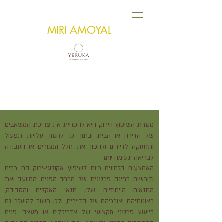
MIRI AMOYAL
שיפוץ אקולוגי
מטרת השיפוץ הירוק היא להפחית את צריכת המשאבים
של הדירה או הבית ובתוך כך לחסוך עלויות תפעול
ותחזוקה לדיירים ולהפוך את חלל המגורים או העבודה
לבריאה ונעימה יותר.
האמצעים הזמינים כיום לשיפוץ אקולוגי-ירוק הם רבים
ודורשים בחינה פרטנית של מרחב הפנים המיועד ואת
התנאים הייחודיים שלו,
תנאי האקלים והסביבה,
רצונותיהם וצורכיהם של הדיירים, ולכן חשוב להיעזר גם
בייעוץ פרטני מקצועי של אדריכלים או מעצבי פנים