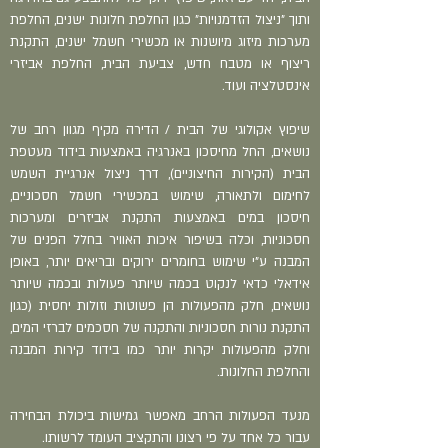
ותוך "ניצול הזדמנויות" כגון החלפת חלונות ישנים, החלפת
מערכות מיזוג מיושנות או מכשירי חשמל ישנים, התקנת
ריצוף או מטבח חדש, צביעת הבית, החלפת אביזרי
אינסטלציה ועוד.
שיפוץ אקולוגי של הבית / הדירה מקיף מגוון רחב של
נושאים, החל מחיסכון באנרגיה באמצעות בידוד מעטפת
הבית (הקירות החיצוניים), דרך ניצול אנרגיית השמש
לחימום ולתאורה, שימוש במכשירי חשמל חסכוניים,
חיסכון במים באמצעות התקנת אביזרים ומערכות
חסכוניות, וכלה בשיפור איכות האוויר בחלל הפנים של
המבנה ע"י שימוש בחומרים ירוקים ובריאים יותר,
באופן
אידאלי כדאי לנקוט בכמה שיותר פעולות ובכמה שיותר
נושאים, חלק מהפעולות הן פשוטות וזולות יחסית (כגון
התקנת נורות חסכוניות והתקנה של חסכמים לברזי המים,
וחלק מהפעולות יקרות יותר כמו בידוד קירות המבנה
והחלפת החלונות.
מנעד הפעולות הרחב מאפשר גמישות ביכולת הבחירה
עבור כל אחד על פי רצונו והתקציב העומד לרשותו.