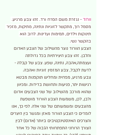
וורוד
 -
 נגזרת משם הפרח ורד. זהו צבע מרגיע. 
מסמל רוך, מתקשר לזוגיות ונתינה, מתיקות, מזכיר 
תינוקות וילדים, תמימות ועדינות. לרוב הוא 
בהקשר נשי.
הצבע הוורוד נוצר מהשילוב של הצבע האדום 
והלבן. זהו צבע היצירתיות בכל גדולתה 
ועצמתה,אהבה, נתינה, שפע. צבע של קבלה - 
לדעת לקבל, צבע המזמין זוגיות ואהבה.
צבע מרגיע, מפחית ומחליש תוקפנות מבטא 
רגישות יתר, פגיעות ותחושת בדידות. ומכיוון 
שהוא מורכב מהשילוב של שני הצבעים אדום 
ולבן, לכן, משמעות הצבע הוורוד מושפעת 
מהצבעים ומשמעותם של שני אלה. לפי כך, אנו 
לומדים כי הצבע הוורוד מאזן ומגשר בין היצרים 
והצרכים האינסטינקטיבים ביותר (אדום) לבין 
הצורך הרוחני התפתחותי הגבוה של כל אחד 