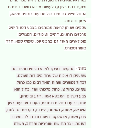
כמו לאינטואיציה ולרגש, רוצים להיות מפורסמים 
ופועם בהם רצון עז לעשות משהו חשוב בחייהם. 
הסגול מייצג גם מצב של מודעות רוחנית מלאה, 
איזון וחוכמה. 
עסקים שניתן לראות ממותגים בצבע הסגול יהיו: 
מרכזים רוחניים, דתיים וטיפוליים. הסגולים 
פופולארים מאוד גם במכוני יופי, טיפולי ספא, חדר 
כושר וספורט.
כחול
 -
מתקשר בעיקר לצבע השמים ומים, מה 
שמעניק לו איכות של אחד מיסודות העולם. 
לכחול נקשרים שמות תואר רבים כמו כחול 
שמיים, כחול צי, כחול מלכותי ועוד. כחול הוא 
צבע השלום, המבטא אמון, רוגע וביטחון, 
מתקשר עם סגולות רוחניות, מעודד שביעות רצון 
השראה, אמונה, נאמנות, יציבות, טקסיות וסבלנות, 
צדק ואמת, אינטלקט, צניעות ורוחב לב. משדר 
רעננות, יוצר תחושת אווריריות ומרחב, משרה 