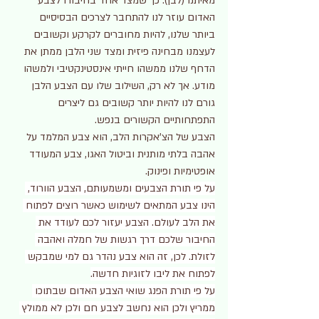
מאיתנו (לבן). כך שמצד אחד בחיבורו לצבע 
האדום עוזר לנו להתחבר לצרכים הבסיסיים 
ביותר שלנו, להיות מחוברים לקרקע וקשובים 
לעצמנו מבחינה פיזית ומצד שני הלבן ממתן את 
הדחף שלנו ממשהו חייתי אינסטינקטיבי ולמשהו 
מודע. אך לא רק, השילוב שלו עם הצבע הלבן 
גורם לנו להיות יותר קשובים גם ליצרים 
התפתחותיים הקשורים בנפש.
הצבע של הצ’אקרות הלב, הוא צבע המלמד על 
אהבה בלתי מותנית וביטול האגו, צבע המעודד 
אופטימיות ופינוק.
על פי תורת הצבעים ומשמעותם, הצבע הוורוד, 
הינו צבע המתאים לשימוש כאשר רוצים לפתוח 
את הלב לעולם. הצבע יעזור לכם לעודד את 
החיבור שלכם דרך רגשות של חמלה ואהבה 
לזולת. לכן, זה הוא צבע נהדר גם למי שמבקש 
לפתוח את ליבו לזוגיות חדשה.
על פי תורת הפנג שואי הצבע האדום שבתוכו 
ממריץ ולכן הוא נחשב לצבע חם ולכן לא ממולץ 