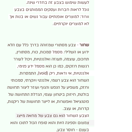
לעשות שימוש בצבע זה בחדרי שינה.
נוכל לראות חברות ועסקים הממותגים בצבע 
וורוד: למוצרים אופנתיים עבור נשים או בנות אך 
לא למוצרים יוקרתיים.
שחור
- 
צבע מסתורי שמזוהה בדרך כלל עם הלא 
ידוע או השלילי.
 מסמל 
סמכות, כוח, מסתורין, 
תחכום, עוצמה, תעוזה ואלגנטיות, ויכול לעורר 
רגשות חזקים, כמו כן הוא 
מסמל ידע פנימי, 
אלגנטיות, אי ודאות, ריק (void), התמסרות. 
השחור הוא צבע רשמי, אלגנטי ויוקרתי, סמכותי 
וחזק, משפיע על הנפש והגוף ועוזר ליצור תחושה 
בולטת, חיזוק ביטחון עצמי, הגדלת התחושה של 
פוטנציאל ואפשרות, או לייצר תחושות של ריקנות, 
קדרות, או עצב.
הצבע השחור 
הוא גם צבע של מחאה מייצג 
צמצום וספיגה היות והוא סופח הכול לתוכו והוא 
בעצם - חוסר צבע, 